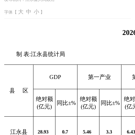
大
中
小
字体【
】
2
制 表:江永县统计局
GDP
第一产业
县
区
绝对额
绝对额
绝
同比±%
同比±%
(亿元)
(亿元)
(亿
江永县
28.93
0.7
5.46
3.3
6.4