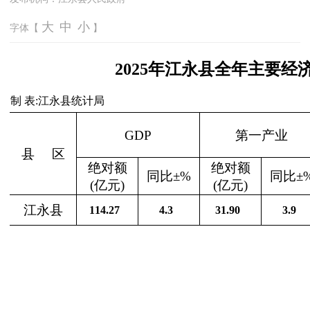
大
中
小
字体【
】
2025年江永县全年主要
制 表:江永县统计局
GDP
第一产业
县
区
绝对额
绝对额
同比±%
同比±
(亿元)
(亿元)
江永县
114.27
4.3
31.90
3.9