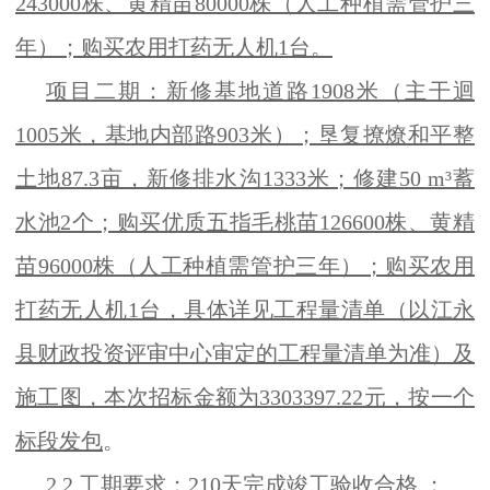
243000株、黄精苗80000株（人工种植需管护三
年）；购买农用打药无人机1台。
项目二期：新修基地道路1908米（主干迴
1005米，基地内部路903米）；垦复撩燎和平整
土地87.3亩，新修排水沟1333米；修建50 m³蓄
水池2个；购买优质五指毛桃苗126600株、黄精
苗96000株（人工种植需管护三年）；购买农用
打药无人机1台，
具体详见工程量清单（以江永
县财政投资评审中心审定的工程量清单为准）及
施工图，本次招标金额为3303397.22元，按一个
标段发包
。
2.2 工期要求：
210天完成竣工验收合格
；