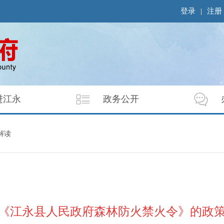
登录
|
注册
进江永
政务公开
解读
《江永县人民政府森林防火禁火令》的政