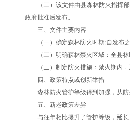
（二）该文件由县森林防火指挥部
政府批准
后发布
。
三、文件主要内容
（一）
确定
森林防火时期
:自发布
（二）
明确
森林
禁火区域：全县林
（三）
制定防火措施：
禁火期内，
四
、政策特点或创新举措
森林防火管护等级得到加强，从防
五、新老政策差异
与往年相比提升了管护等级，延长