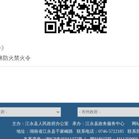
令》
森林防火禁火令
主办：江永县人民政府办公室 承办：江永县政务服务中心
网
地址：湖南省江永县千家峒路 联系电话：0746-5722185
联系