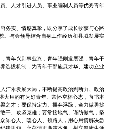
务员、人才引进人员、事业编制人员等优秀青年
容务实、情感真挚，既分享了成长收获与心路
貌。与会领导结合自身工作经历和县域发展实
，青年兴则事业兴，青年强则发展强，青年干
培养选拔机制，为青年干部施展才华、建功立业
入江永发展大局，不断提高政治判断力、政治
堪大用的有为好青年。常怀空杯心态，向书本
栋梁之才；要保持定力、摒弃浮躁，全力做勇挑
闯敢干、攻坚克难；要常接地气、谨防傲气，坚
群众知心人、暖心人、领路人，用心用情解决急
守纪律规矩，永葆清正廉洁本色，树立健康生活