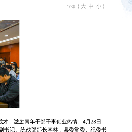
大
中
小
字体【
】
成才，激励青年干部干事创业热情。4月28日，
副书记、统战部部长李林，县委常委、纪委书