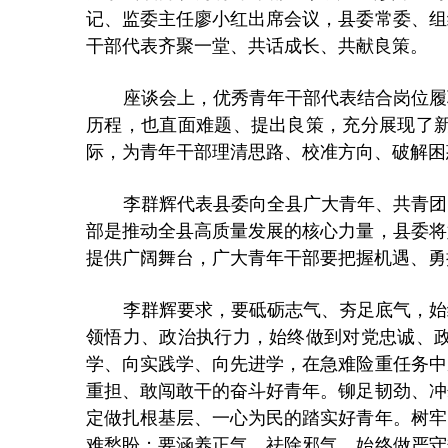
记、监委主任廖小红出席会议，县委常委、组
干部代表齐聚一堂、共话成长、共献良策。
座谈会上，优秀青年干部代表结合岗位履
历程，也直面难题、提出良策，充分展现了
际，为青年干部理清思路、校准方向、破解困
李群辉代表县委向全县广大青年、共青团
部是推动全县高质量发展的核心力量，县委将
提供广阔舞台，广大青年干部要把握机遇、勇
李群辉要求，要砥砺志气、夯足底气，始
领悟力、政治执行力，始终做到对党忠诚、
学、向实践学、向先进学，在急难险重任务中
重担、敢闯敢干的奋斗好青年。铆足韧劲、冲
定做扎根基层、一心为民的踏实好青年。树牢
难愁盼；要涵养正气，祛除邪气，始终做严守