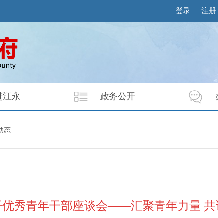
登录
|
注册
进江永
政务公开
动态
开优秀青年干部座谈会——汇聚青年力量 共