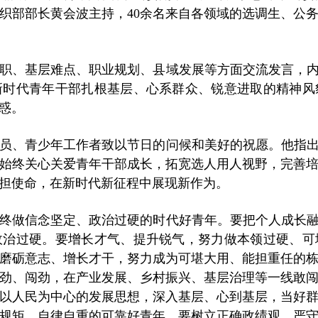
织部部长黄会波主持，40余名来自各领域的选调生、公
职、基层难点、职业规划、县域发展等方面交流发言，内
新时代青年干部扎根基层、心系群众、锐意进取的精神风
惑。
员、青少年工作者致以节日的问候和美好的祝愿。他指出
始终关心关爱青年干部成长，拓宽选人用人视野，完善
担使命，在新时代新征程中展现新作为。
终做信念坚定、政治过硬的时代好青年。要把个人成长融
政治过硬。要增长才气、提升锐气，努力做本领过硬、可
磨砺意志、增长才干，努力成为可堪大用、能担重任的
劲、闯劲，在产业发展、乡村振兴、基层治理等一线敢
以人民为中心的发展思想，深入基层、心到基层，当好
规矩、自律自重的可靠好青年。要树立正确政绩观，严