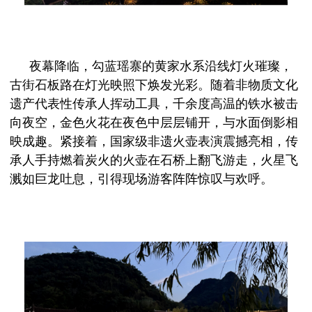
夜幕降临，勾蓝瑶寨的黄家水系沿线灯火璀璨，
古街石板路在灯光映照下焕发光彩。随着非物质文化
遗产代表性传承人挥动工具，千余度高温的铁水被击
向夜空，金色火花在夜色中层层铺开，与水面倒影相
映成趣。紧接着，国家级非遗火壶表演震撼亮相，传
承人手持燃着炭火的火壶在石桥上翻飞游走，火星飞
溅如巨龙吐息，引得现场游客阵阵惊叹与欢呼。