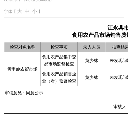
大
中
小
字体【
】
江永县
食用农产品市场销售质
检查对象名称
检查事项
录入人员
抽查结
食用农产品集中交
黄少林
未发现问
易市场监督检查
黄甲岭农贸市场
食用农产品销售企
黄少林
未发现问
业（者）监督检查
审核意见：同意公示
审核人