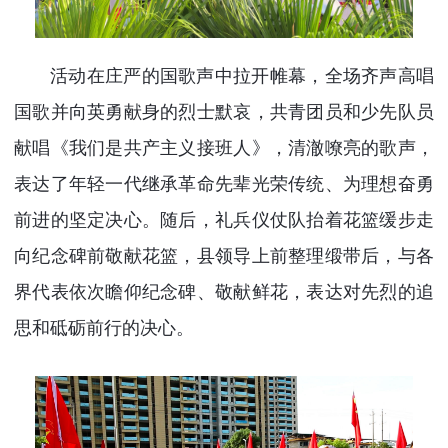
活动在庄严的国歌声中拉开帷幕，全场齐声高唱
国歌并向英勇献身的烈士默哀，共青团员和少先队员
献唱《我们是共产主义接班人》，清澈嘹亮的歌声，
表达了年轻一代继承革命先辈光荣传统、为理想奋勇
前进的坚定决心。随后，礼兵仪仗队抬着花篮缓步走
向纪念碑前敬献花篮，县领导上前整理缎带后，与各
界代表依次瞻仰纪念碑、敬献鲜花，表达对先烈的追
思和砥砺前行的决心。