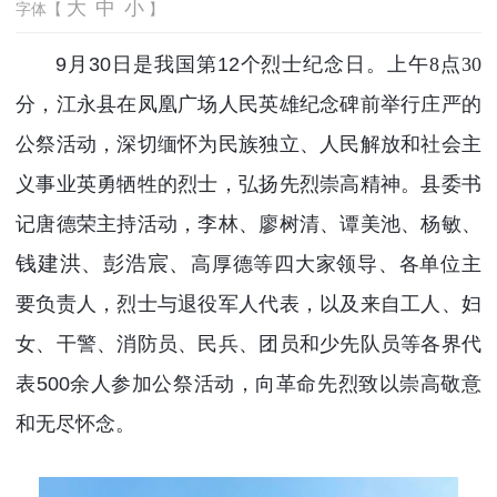
大
中
小
字体【
】
9月30日是我国第12个烈士纪念日。
上午8点30
分，
江永县在凤凰广场人民英雄纪念碑前举行庄严的
公祭活动，深切缅怀为民族独立、人民解放和社会主
义事业英勇牺牲的烈士，弘扬先烈崇高精神。县委书
记唐德荣
主持活动，
李林、廖树清、谭美池、杨敏、
钱建洪、彭浩宸、
高厚德等四大家领导、各单位主
要负责人，烈士与退役军人代表，以及来自工人、妇
女、干警、消防员、民兵、团员和少先队员等各界代
表500余人参加公祭活动，向革命先烈致以崇高敬意
和无尽怀念。