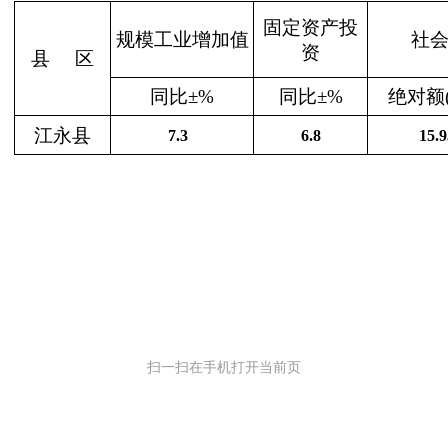
固定资产投
规模工业增加值
社
资
县
区
同比±%
同比±%
绝对额
江永县
7.3
6.8
15.9
扫一扫在手机打开当前页