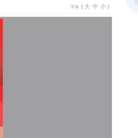
大
中
小
字体【
】