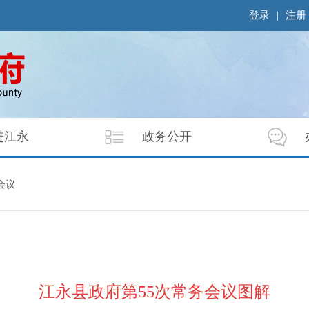
登录
|
注册
进江永
政务公开
会议
江永县政府第55次常务会议图解