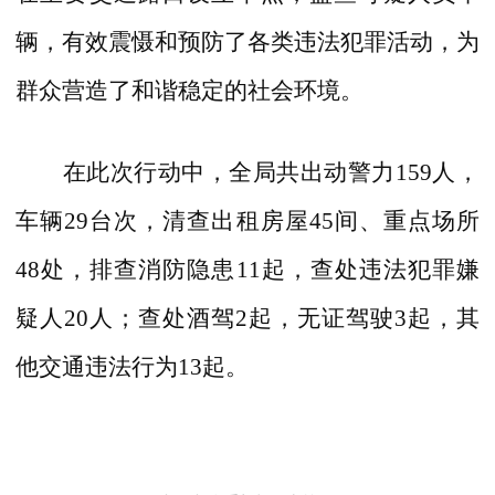
辆，有效震慑和预防了各类违法犯罪活动，为
群众营造了和谐稳定的社会环境。
在此次行动中，全局共出动警力
159
人，
车辆
29
台次，清查出租房屋
45
间、重点场所
48
处，排查消防隐患
11
起，查处违法犯罪嫌
疑人
20
人；查处酒驾
2
起，无证驾驶
3
起，其
他交通违法行为
13
起。