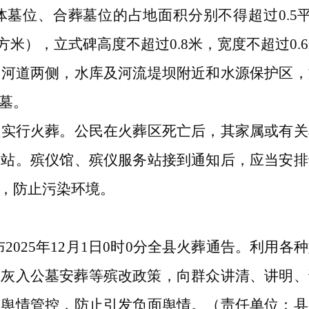
体墓位、合葬墓位的占地面积分别不得超过
0.
方米），立式碑高度不超过0.8米，宽度不超过0.
、河道两侧，水库及河流堤坝附近和水源保护区，
墓。
须实行火葬。公民在火葬区死亡后，其家属或有关
务站
。
殡仪馆、殡仪服务站接到
通知
后，应当安排
，防止污染环境。
布
2025年12月1日0时0分全县火葬通告。利用
骨灰入公墓安葬等殡改政策，向群众讲清、讲明、
络舆情管控，防止引发负面舆情。（责任单位：县