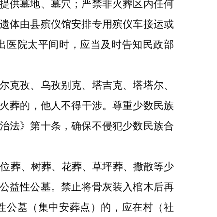
提供墓地、墓穴；严禁
非火葬区内
任何
遗体由县殡仪馆安排专用殡仪车接运或
出医院太平间时，应当及时告知民政部
尔克孜、乌孜别克、塔吉克、塔塔尔、
行火葬的，他人不得干涉。尊重少数民族
治法》第十条，确保不侵犯少数民族合
格位葬、树葬、花葬、草坪葬、撒散等少
公益性公墓。禁止将骨灰装入棺木后再
性公墓（集中安葬点）的，应在村（社