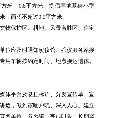
5平方米、0.8平方米；提倡墓地墓碑小型
6米，面积不超过0.5平方米。
文物保护区、耕地、风景名胜区、住宅
单位应及时
通知
殡仪馆
、殡仪服务站
接
专用车辆按约定时间
、地点
接运遗体。
各种媒体平台及悬挂标语、分发宣传单、宣
讲透，做到家喻户晓、深入人心。建立
直各单位、各乡镇；完成时限：长期坚