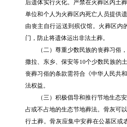
后遗体实行火化。
严禁在火葬区内土
单位和个人为火葬区内死亡人员提供
由丧主自行运送到殡仪馆。
火葬区内
门，防止将遗体运出非法土葬。
（二
）
尊重少数民族的丧葬习俗
撒拉、东乡、保安等
10个少数民族的
丧葬习俗的条款需符合《中华人民共
法权益
。
（三）
积极倡导和推行节地生态
占或不占地的生态节地葬法。骨灰可
行土葬。
骨灰应集中安葬在公墓区或