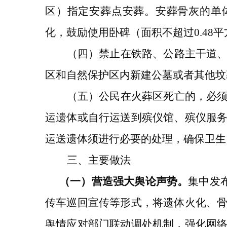
区）指定安葬点安葬。安葬骨灰的单
化，鼓励使用卧碑（面积不超过0.48平
（四）
禁止在铁路、公路主干道
区和自然保护区内新建公墓或者其他坟
（五）公民在火葬区死亡的，必
运遗体
或自行运送到殡仪馆
、殡仪服
运送遗体须进行必要的处理，确保卫生
三、
主要做法
（一）
营造强大舆论声势。
集中发
传车巡回宣传等形式，将遗体火化、
舆情应对部门
联动调处机制
，强化网