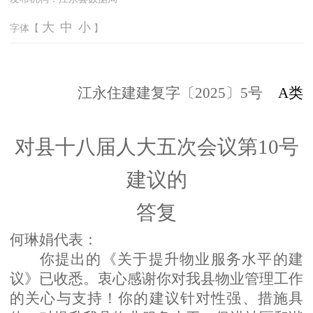
大
中
小
字体【
】
江永
住建
建复字〔
2025
〕
5
号
A类
对县
十八届人大五次
会议第
10
号
建议
的
答复
何琳娟代表
：
你提出的《
关于提升物业服务水平的建
议
》已收悉。衷心感谢
你
对我县物业管理工作
的关心与支持！
你
的建议针对性强、措施具