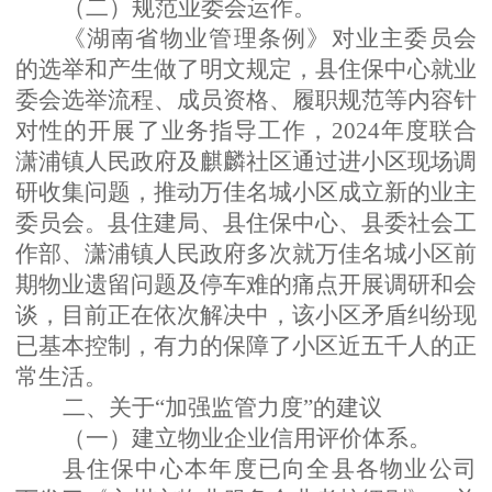
（二）
规范业委会运作
。
《湖南省物业管理条例》
对业主委员会
的选举和产生做了明文规定，县住保中心就
业
委会选举流程、成员资格、履职规范等内容
针
对性的开展了业务指导工作，
2024年度联合
潇浦镇人民政府及麒麟社区通过进小区现场调
研收集问题，推动万佳名城小区成立新的业主
委员会。县住建局、县住保中心、县委社会工
作部、潇浦镇人民政府多次就万佳名城小区前
期物业遗留问题及停车难的痛点开展调研和会
谈，目前正在依次解决中，该小区矛盾纠纷现
已基本控制，有力的保障了小区近五千人的正
常生活。
二、关于
“加强监管力度”的建议
（
一
）
建立物业企业信用评价体系
。
县住保中心本年度已向全县各物业公司