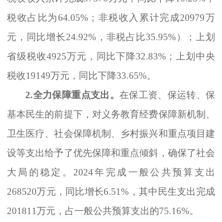
税收占比为
64.05%
；非税收入累计完成
20979
万
元，同比增长
24.92%
，非税占比
35.95%
）；上划
省级税收
4925
万元，同比下降
32.83%
；上划中央
税收
19149
万元，同比下降
33.65%
。
2.
全力保障重点支出。
在保工资、保运转、保
基本民生的前提下，对义务教育经费保障新机制、
卫生医疗、社会保障机制、乡村振兴和重点项目建
设等支出给予了优先保障和重点倾斜，确保了社会
大局的稳定。
2024
年完成一般公共预算支出
268520
万元，同比增长
6.51%
，其中民生支出完成
201811
万元，占一般公共预算支出的
75.16%
。