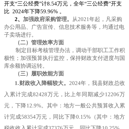
开支
“三公经费”计
8.54
万元，全年
“三公经费”开支
比
2024
年下降
59.96%
。
2
、
加强政府采购管理。
从
2021
年起，凡采购
办公用品、广告宣传、信息技术服务等，均通过电
子卖场进行。
（二）管理效率方面
制定目标考核管理办法，调动干部职工工作积
极性；加强预算执行监控，保持财政支付进度与国
库余额协调运转。
（三）履职效能方面
1.
财政收入降幅较大。
2024
年，我县财政总收
入累计完成
82428
万元，比上年同期减少
12206
万
元，下降
12.9%
。其中：地方一般公共预算收入累
计完成
58354
万元，同比下降
0.15%
（其中：地方
税收收入累计完成
37376
万元，同比下降
10.25%
，