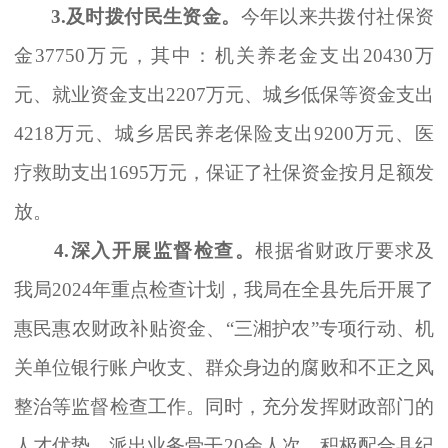
3.
及时拨付民生资金。
今年以来共拨付社保资
金
37750
万元，其中：机关养老金支出
20430
万
元、就业资金支出
2207
万元、城乡低保等资金支出
4218
万元、城乡居民养老保险支出
9200
万元、医
疗救助支出
1695
万元，保证了社保资金按月足额发
放。
4.
深入开展监督检查。
根据省财政厅要求及
我局
2024
年重点检查计划，我局在全县先后开展了
惠民惠农财政补贴资金、
“三湘护农”专项行动、
机
关单位银行账户收支、群众身边的腐败和不正之风
整治
等
监督检查工作。同时，充分发挥财政部门的
人才优势，派出业务骨干
20
余人次，积极配合县纪