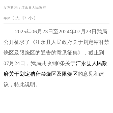
发布机构：
江永县人民政府
大
中
小
字体【
】
2
025
年06
月23
日
至
20
24年07
月23
日
我
局
公
开征
求
了《
江永县人民政府关于划定秸秆禁
烧区及限烧区的通告的意见征集
》
，截止到
07月24日，我局共收到0条关于
江永县人民政
府关于划定秸秆禁烧区及限烧区
的
意见和
建
议，特此说明。