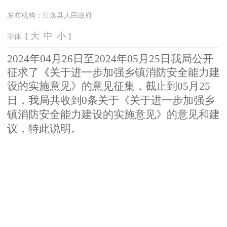
发布机构：
江永县人民政府
大
中
小
字体【
】
2
024
年04
月26
日
至
20
24年05
月25
日
我
局公
开
征
求
了
《
关于进一步加强乡镇消防安全能力建
设的实施意见
》的
意
见
征集
，截止到05月25
日，我局共收到0条关于
《
关于进一步加强乡
镇消防安全能力建设的实施意见
》
的意见和
建
议，特此说明。