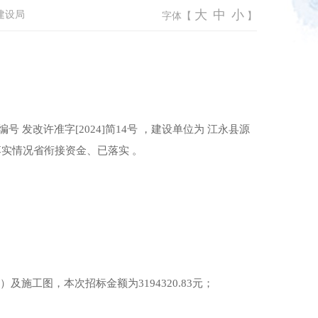
大
中
小
建设局
字体【
】
发改许准字[2024]简14号 ，建设单位为 江永县源
和落实情况省衔接资金、已落实 。
工图，本次招标金额为3194320.83元；