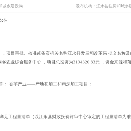
和城乡建设局
发布机构：
江永县住房和城乡
公告
，项目审批、核准或备案机关名称江永县发展和改革局 批文名称及编号 
农业综合服务中心 ，项目总投资为3194320.83元 ，资金来源
名称： 香芋产业——产地初加工和精深加工项目；
见工程量清单（以江永县财政投资评审中心审定的工程量清单为准）及施