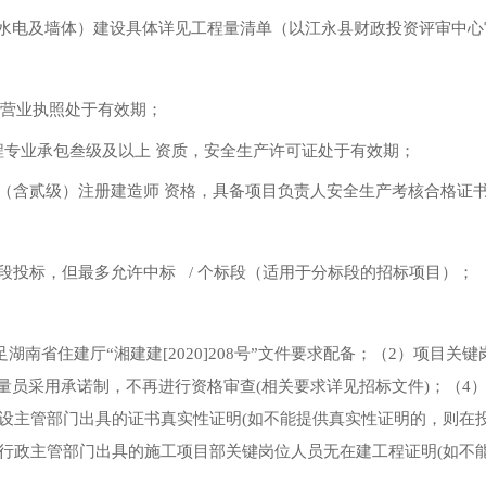
（含水电及墙体）建设具体详见工程量清单（以江永县财政投资评审中
，营业执照处于有效期；
工程专业承包叁级及以上 资质，安全生产许可证处于有效期；
以上（含贰级）注册建造师 资格，具备项目负责人安全生产考核合格证
个标段投标，但最多允许中标 / 个标段（适用于分标段的招标项目）；
足湖南省住建厅“湘建建[2020]208号”文件要求配备；（2）项目
量员采用承诺制，不再进行资格审查(相关要求详见招标文件)；（4
设主管部门出具的证书真实性证明(如不能提供真实性证明的，则在
建设行政主管部门出具的施工项目部关键岗位人员无在建工程证明(如