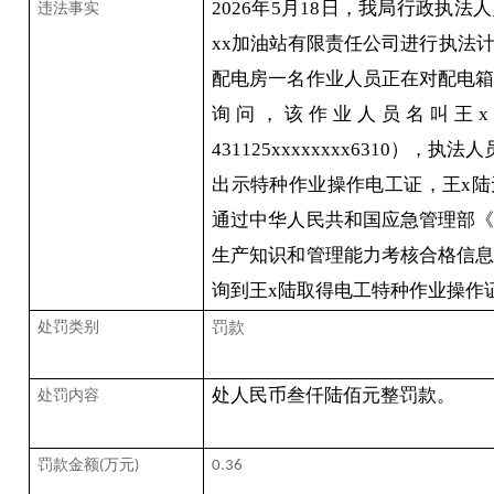
2026
年
5
月
18
日，我局行政执法人
违法事实
xx
加油站有限责任公司进行执法
配电房一名作业人员正在对配电
询问，该作业人员名叫王
x
431125
xxxxxxxx
6310
），执法人
出示特种作业操作电工证，王
x
陆
通过中华人民共和国应急管理部
生产知识和管理能力考核合格信
询到王
x
陆取得电工特种作业操作
处罚类别
罚款
处人民币叁仟陆佰元整罚款。
处罚内容
罚款金额
万元
(
)
0.36