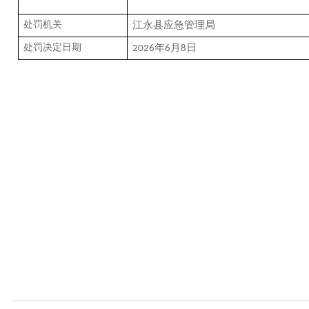
处罚机关
江永县应急管理局
处罚决定日期
年
月
日
2026
6
8