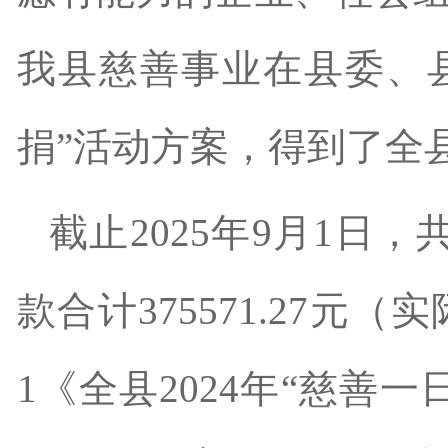
我
县
慈善事业在
县
委
、
捐”活动
方案
，得到了全
截止
202
5
年
9
月
1日，
款合计
375571.27
元
（实
1《
全县
20
24
年
“慈善一