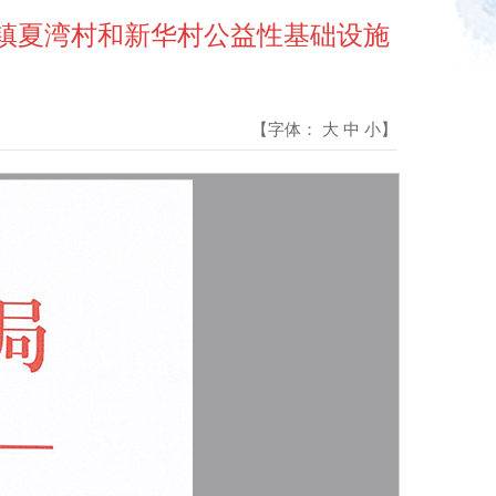
圩镇夏湾村和新华村公益性基础设施
【字体：
大
中
小
】