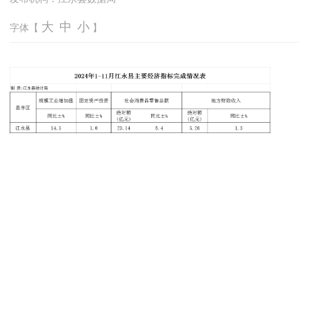
大
中
小
字体【
】